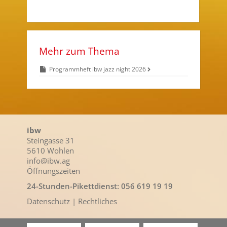
Mehr zum Thema
Programmheft ibw jazz night 2026
ibw
Steingasse 31
5610 Wohlen
info@ibw.ag
Öffnungszeiten
24-Stunden-Pikettdienst:
056 619 19 19
Datenschutz
| Rechtliches