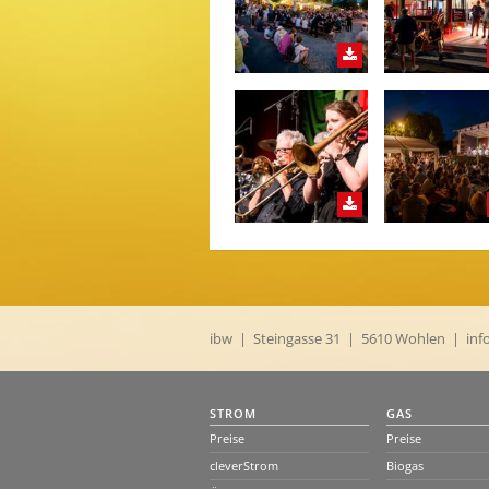
ibw | Steingasse 31 | 5610 Wohlen |
inf
STROM
GAS
Preise
Preise
cleverStrom
Biogas