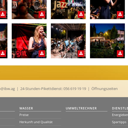
o@ibw.ag
| 24-Stunden-Pikettdienst:
056 619 19 19
|
Öffnungszeiten
WASSER
UMWELTRECHNER
DIENSTL
Preise
Energiebe
Herkunft und Qualität
Spartipps