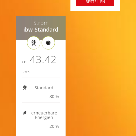
BESTELLEN
Strom
ibw-Standard
43.42
CHF
/Mt.
Standard
80
erneuerbare
Energien
20