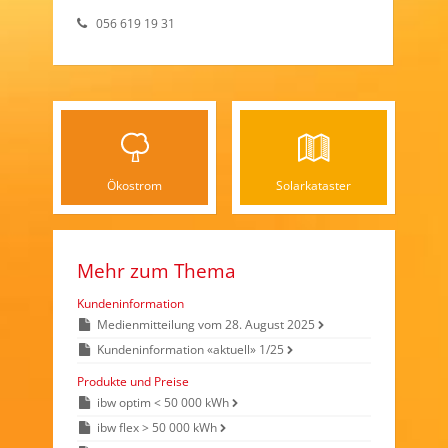
056 619 19 31
Ökostrom
Solarkataster
Mehr zum Thema
Kundeninformation
Medienmitteilung vom 28. August 2025
Kundeninformation «aktuell» 1/25
Produkte und Preise
ibw optim < 50 000 kWh
ibw flex > 50 000 kWh