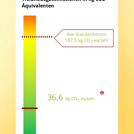
Äquivalenten
ibw-Standardstrom:
187,5
kg CO
-eq/Jahr
2
36,6
kg CO
-eq/Jahr
2