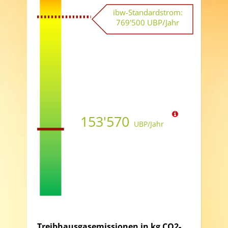
ibw-Standardstrom:
769'500
UBP/Jahr
153'570
UBP/Jahr
Treibhausgasemissionen in kg CO2-