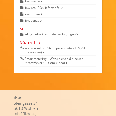
ibw medio
ibw pro (Rückliefertarife)
ibw lumen
ibw senza
AGB
Allgemeine Geschäftsbedingungen
Nützliche Links
Wie kommt der Strompreis zustande? (VSE-
Erklärvideo)
Smartmetering – Wozu dienen die neuen
Stromzähler? (ElCom-Video)
ibw
Steingasse 31
5610 Wohlen
info@ibw.ag