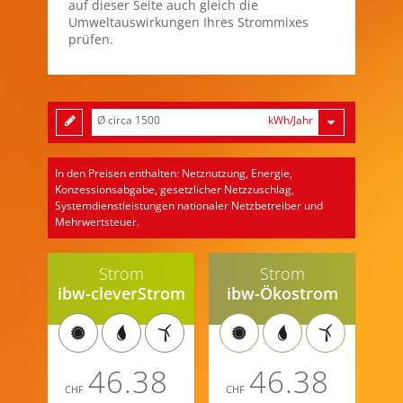
auf dieser Seite auch gleich die
Umweltauswirkungen Ihres Strommixes
prüfen.
Ø circa 1500
kWh/Jahr
In den Preisen enthalten: Netznutzung, Energie,
Konzessionsabgabe, gesetzlicher Netzzuschlag,
Systemdienstleistungen nationaler Netzbetreiber und
Mehrwertsteuer.
Strom
Strom
ibw-cleverStrom
ibw-Ökostrom
46.38
46.38
CHF
CHF