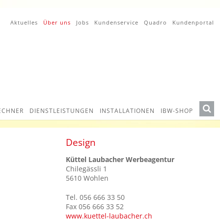
Aktuelles
Über uns
Jobs
Kundenservice
Quadro
Kundenportal
ECHNER
DIENSTLEISTUNGEN
INSTALLATIONEN
IBW-SHOP
Design
Küttel Laubacher Werbeagentur
Chilegässli 1
5610 Wohlen
Tel. 056 666 33 50
Fax 056 666 33 52
www.kuettel-laubacher.ch