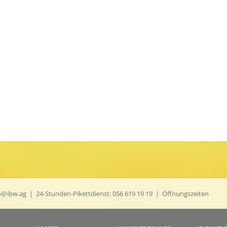
o@ibw.ag
| 24-Stunden-Pikettdienst:
056 619 19 19
|
Öffnungszeiten