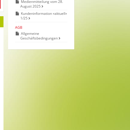
Medienmitteilung vom 28.
August 2025
Kundeninformation «aktuell»
1/25
AGB
Allgemeine
Geschäftsbedingungen