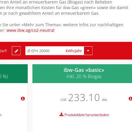
 Ihren Anteil an erneuerbarem Gas (Biogas) nach Belieben
en Ihre monatlichen Kosten für ibw-Gas «green» sowie die damit
 je nach gewähltem Anteil an erneuerbarem Gas.
den Sie unter «Mehr zum Thema»; weitere Infos zur nachhaltigen
ier:
www.ibw.ag/co2-neutral
darf:
Ø EFH 20000
kWh/Jahr
ibw-Gas «basic»
0 %)
inkl. 20 % Biogas
233.10
CHF
/Mt.
n
Produktblatt herunterladen