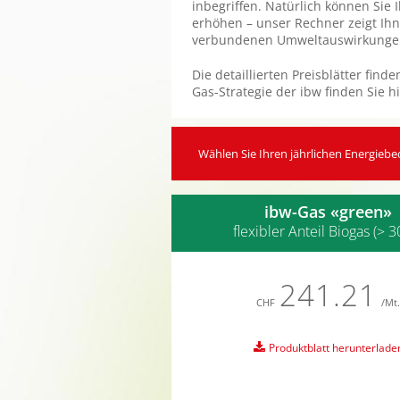
inbegriffen. Natürlich können Sie
erhöhen – unser Rechner zeigt Ihn
verbundenen Umweltauswirkungen
Die detaillierten Preisblätter fin
Gas-Strategie der ibw finden Sie h
Wählen Sie Ihren jährlichen Energiebe
ibw-Gas «green»
flexibler Anteil Biogas (> 3
241.21
CHF
/Mt.
Produktblatt herunterlade