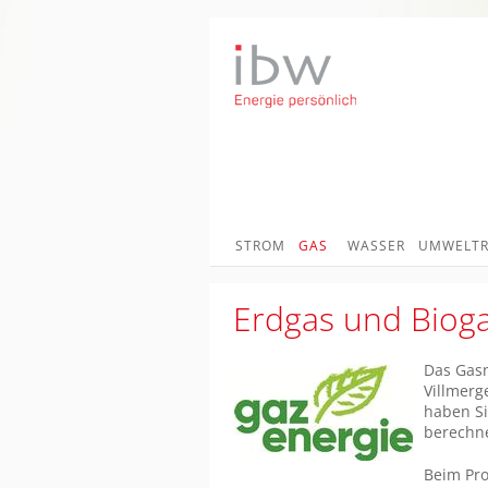
STROM
GAS
WASSER
UMWELTR
Erdgas und Bioga
Das Gasn
Villmerg
haben Si
berechn
Beim Pro