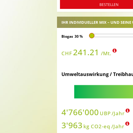
BESTELLEN
IHR INDIVIDUELLER MIX – UND SEI
Biogas
30
%
241.21
CHF
/Mt.
Umweltauswirkung / Treibha
4'766'000
UBP
/Jahr
3'963
kg CO2-eq
/Jahr