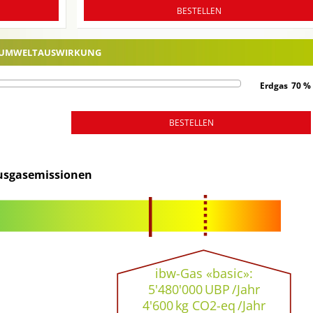
BESTELLEN
NE UMWELTAUSWIRKUNG
Erdgas
70
%
BESTELLEN
usgasemissionen
ibw-Gas «basic»:
5'480'000
UBP
/Jahr
4'600
kg CO2-eq
/Jahr