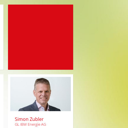
Simon Zubler
GL IBW Energie AG