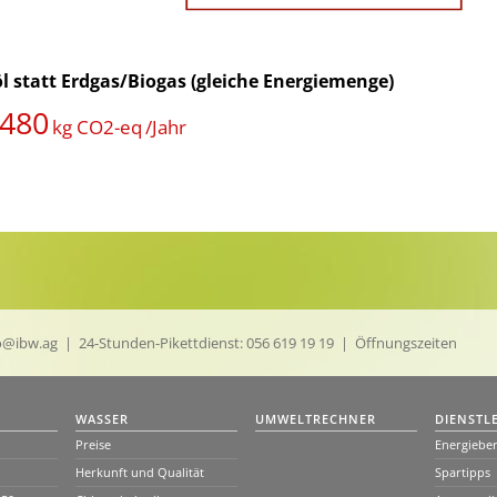
l statt Erdgas/Biogas (gleiche Energiemenge)
'480
kg CO2-eq
/Jahr
o@ibw.ag
| 24-Stunden-Pikettdienst:
056 619 19 19
|
Öffnungszeiten
WASSER
UMWELTRECHNER
DIENSTL
Preise
Energiebe
Herkunft und Qualität
Spartipps