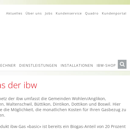
Aktuelles
Über uns
Jobs
Kundenservice
Quadro
Kundenportal
ECHNER
DIENSTLEISTUNGEN
INSTALLATIONEN
IBW-SHOP
s der ibw
etz der ibw umfasst die Gemeinden Wohlen/Anglikon,
en, Waltenschwil, Büttikon, Dintikon, Dottikon und Boswil. Hier
e die Möglichkeit, die monatlichen Kosten für Ihren Gasbezug zu
en.
dukt ibw-Gas «basic» ist bereits ein Biogas-Anteil von 20 Prozent