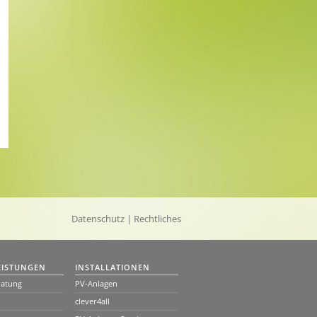
Datenschutz
| Rechtliches
EISTUNGEN
INSTALLATIONEN
ratung
PV-Anlagen
clever4all