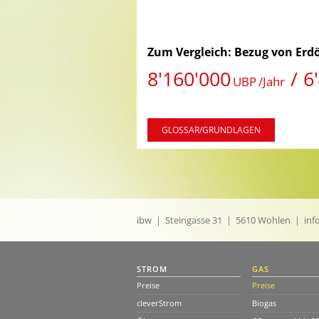
Zum Vergleich: Bezug von Erdö
8'160'000
6
UBP
/Jahr
GLOSSAR/GRUNDLAGEN
ibw | Steingasse 31 | 5610 Wohlen |
inf
STROM
GAS
Preise
Preise
cleverStrom
Biogas