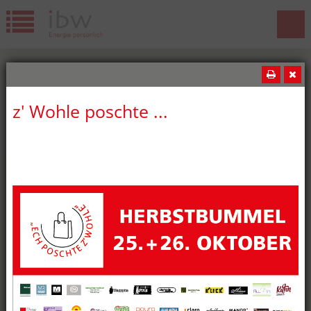
z' Wohle poschte ...
News
Wir gratulieren!
Die ibw freut sich über weitere
erfolgreiche Lehrabschlüsse! Diesen
Sommer haben wiederum fünf ibw-
Lernende ihre Lehrabschlussprüfung
bestanden: oben:Jeremy Lopes,
Kaufmann EFZ Merdan Kar,
Elektroplaner EFZ unten:Milan Németi,
Montage-Elektriker EFZ Batuhan
Özdemir, Elektroinstallateur EFZ Marcia