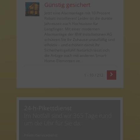
Günstig gesichert
Jetzt eine Alarmanlage mit 10 Prozent
Rabatt installieren! Leider ist die dunkle
Jahreszeit auch Hochsaison für
Langfinger. Mit einer modernen
Alarmanlage der IBW Installationen AG
schützen Sie Ihr Zuhause unauffällig und
effektiv – und erhöhen damit Ihr
Sicherheitsgefühl! Natürlich lässt sich
die Anlage auch mit anderen Smart-
Home-Elementen ve...
1 - 10 / 212
24-h-Pikettdienst
Im Notfall sind wir 365 Tage rund
um die Uhr für Sie da.
Pikett-/Servicedienst