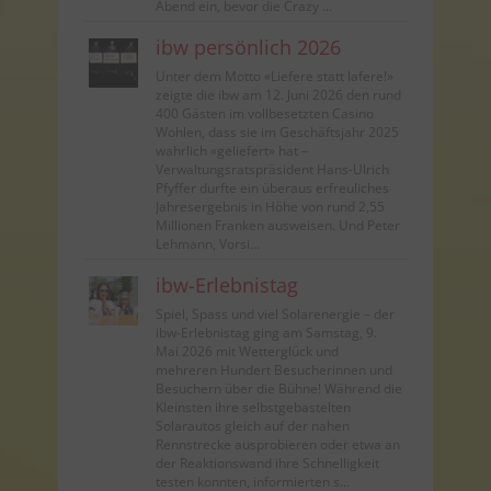
Abend ein, bevor die Crazy ...
ibw persönlich 2026
Unter dem Motto «Liefere statt lafere!»
zeigte die ibw am 12. Juni 2026 den rund
400 Gästen im vollbesetzten Casino
Wohlen, dass sie im Geschäftsjahr 2025
wahrlich «geliefert» hat –
Verwaltungsratspräsident Hans-Ulrich
Pfyffer durfte ein überaus erfreuliches
Jahresergebnis in Höhe von rund 2,55
Millionen Franken ausweisen. Und Peter
Lehmann, Vorsi...
ibw-Erlebnistag
Spiel, Spass und viel Solarenergie – der
ibw-Erlebnistag ging am Samstag, 9.
Mai 2026 mit Wetterglück und
mehreren Hundert Besucherinnen und
Besuchern über die Bühne! Während die
Kleinsten ihre selbstgebastelten
Solarautos gleich auf der nahen
Rennstrecke ausprobieren oder etwa an
der Reaktionswand ihre Schnelligkeit
testen konnten, informierten s...