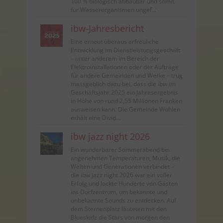
100 % biologisch abbaubar und somit
für Wasserorganismen ungef...
ibw-Jahresbericht
Eine erneut überaus erfreuliche
Entwicklung im Dienstleistungsgeschäft
– unter anderem im Bereich der
Elektroinstallationen oder der Aufträge
für andere Gemeinden und Werke – trug
massgeblich dazu bei, dass die ibw im
Geschäftsjahr 2025 ein Jahresergebnis
in Höhe von rund 2,55 Millionen Franken
ausweisen kann. Die Gemeinde Wohlen
erhält eine Divid...
ibw jazz night 2026
Ein wunderbarer Sommerabend bei
angenehmen Temperaturen, Musik, die
Welten und Generationen verbindet –
die ibw jazz night 2026 war ein voller
Erfolg und lockte Hunderte von Gästen
ins Dorfzentrum, um bekannte und
unbekannte Sounds zu entdecken. Auf
dem Sternenplatz läuteten mit den
Blueskidz die Stars von morgen den