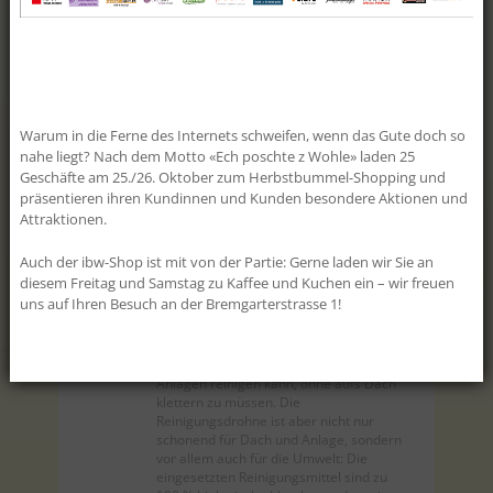
Schär, Geomatikerin EFZ Die
Geschäftslei...
clever4all
Der Aargau kriegt was aufs Dach! Schon
mit ein paar wenigen Franken pro
Warum in die Ferne des Internets schweifen, wenn das Gute doch so
Monat haben Sie die Möglichkeit, mit
nahe liegt? Nach dem Motto «Ech poschte z Wohle» laden 25
«clever4all» eine eigene PV-Anlage zu
Geschäfte am 25./26. Oktober zum Herbstbummel-Shopping und
realisieren. «clever4all» ist ein Angebot
präsentieren ihren Kundinnen und Kunden besondere Aktionen und
für alle Besitzerinnen und Besitzer von
Attraktionen.
Liegenschaften im Kanton Aargau, die
sich eine eigene Photovoltaikanlage
wünschen, aber nicht über die nötigen
Auch der ibw-Shop ist mit von der Partie: Gerne laden wir Sie an
finanz...
diesem Freitag und Samstag zu Kaffee und Kuchen ein – wir freuen
uns auf Ihren Besuch an der Bremgarterstrasse 1!
Drohnensauber!
Am ibw-Erlebnistag konnte man sie live
erleben: die Drohne, mit der man PV-
Anlagen reinigen kann, ohne aufs Dach
klettern zu müssen. Die
Reinigungsdrohne ist aber nicht nur
schonend für Dach und Anlage, sondern
vor allem auch für die Umwelt: Die
eingesetzten Reinigungsmittel sind zu