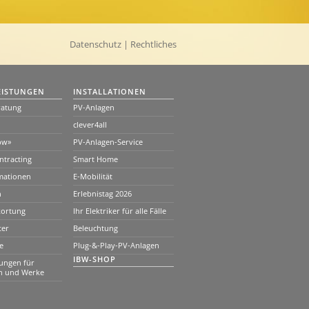
Datenschutz
| Rechtliches
EISTUNGEN
INSTALLATIONEN
ratung
PV-Anlagen
clever4all
bw»
PV-Anlagen-Service
tracting
Smart Home
mationen
E-Mobilität
n
Erlebnistag 2026
kortung
Ihr Elektriker für alle Fälle
ter
Beleuchtung
e
Plug-&-Play-PV-Anlagen
IBW-SHOP
tungen für
n und Werke