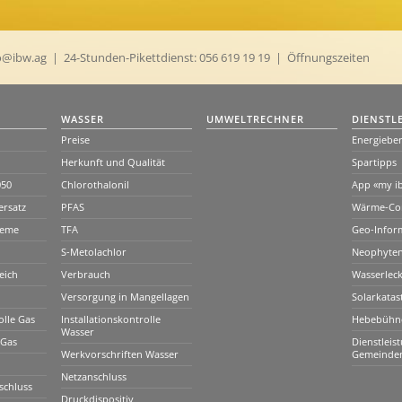
o@ibw.ag
| 24-Stunden-Pikettdienst:
056 619 19 19
|
Öffnungszeiten
WASSER
UMWELTRECHNER
DIENSTL
Preise
Energiebe
Herkunft und Qualität
Spartipps
050
Chlorothalonil
App «my i
ersatz
PFAS
Wärme-Con
teme
TFA
Geo-Infor
S-Metolachlor
Neophyte
eich
Verbrauch
Wasserlec
Versorgung in Mangellagen
Solarkatas
olle Gas
Installationskontrolle
Hebebühn
Wasser
 Gas
Dienstleis
Werkvorschriften Wasser
Gemeinde
Netzanschluss
schluss
Druckdispositiv