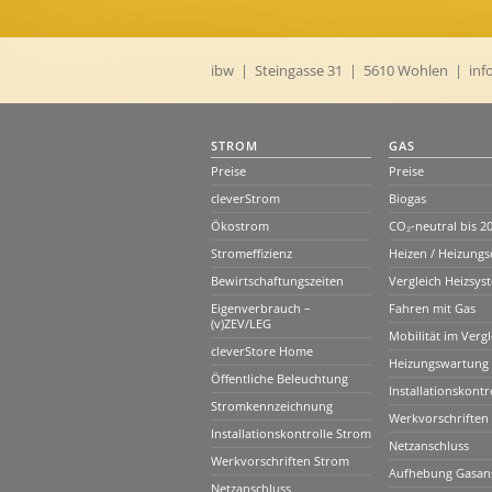
ibw | Steingasse 31 | 5610 Wohlen |
inf
STROM
GAS
Preise
Preise
cleverStrom
Biogas
Ökostrom
CO₂-neutral bis 2
Stromeffizienz
Heizen / Heizungs
Bewirtschaftungszeiten
Vergleich Heizsys
Eigenverbrauch –
Fahren mit Gas
(v)ZEV/LEG
Mobilität im Vergl
cleverStore Home
Heizungswartung
Öffentliche Beleuchtung
Installationskontr
Stromkennzeichnung
Werkvorschriften
Installationskontrolle Strom
Netzanschluss
Werkvorschriften Strom
Aufhebung Gasan
Netzanschluss