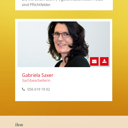
sind Pflichtfelder.
Gabriela Saxer
Sachbearbeiterin
056 619 19 02
ibw