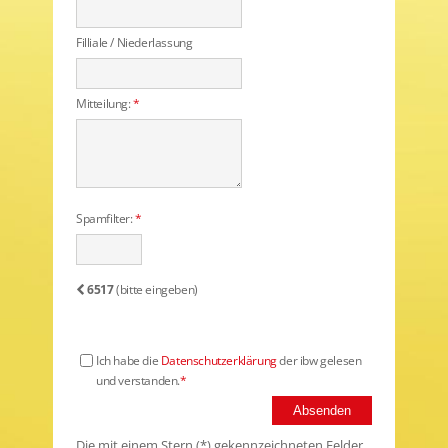
Filliale / Niederlassung
Mitteilung:
*
Spamfilter:
*
6517
(bitte eingeben)
Ich habe die
Datenschutzerklärung
der ibw gelesen
und verstanden.
*
Absenden
Die mit einem Stern (*) gekennzeichneten Felder