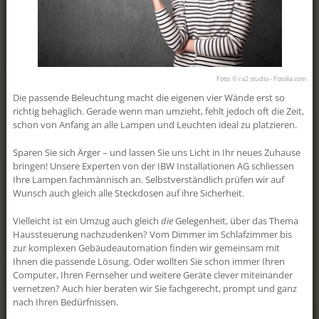
Schär, Geomatikerin EFZ Die
Geschäftslei...
clever4all
Der Aargau kriegt was aufs Dach! Schon
Foto: © ra2 studio - Fotolia.com
mit ein paar wenigen Franken pro
Monat haben Sie die Möglichkeit, mit
Die passende Beleuchtung macht die eigenen vier Wände erst so
«clever4all» eine eigene PV-Anlage zu
richtig behaglich. Gerade wenn man umzieht, fehlt jedoch oft die Zeit,
realisieren. «clever4all» ist ein Angebot
schon von Anfang an alle Lampen und Leuchten ideal zu platzieren.
für alle Besitzerinnen und Besitzer von
Liegenschaften im Kanton Aargau, die
Sparen Sie sich Ärger – und lassen Sie uns Licht in Ihr neues Zuhause
sich eine eigene Photovoltaikanlage
bringen! Unsere Experten von der IBW Installationen AG schliessen
wünschen, aber nicht über die nötigen
finanz...
Ihre Lampen fachmännisch an. Selbstverständlich prüfen wir auf
Wunsch auch gleich alle Steckdosen auf ihre Sicherheit.
Drohnensauber!
Vielleicht ist ein Umzug auch gleich
die
Gelegenheit, über das Thema
Am ibw-Erlebnistag konnte man sie live
Haussteuerung nachzudenken? Vom Dimmer im Schlafzimmer bis
erleben: die Drohne, mit der man PV-
zur komplexen Gebäudeautomation finden wir gemeinsam mit
Anlagen reinigen kann, ohne aufs Dach
klettern zu müssen. Die
Ihnen die passende Lösung. Oder wollten Sie schon immer Ihren
Reinigungsdrohne ist aber nicht nur
Computer, Ihren Fernseher und weitere Geräte clever miteinander
schonend für Dach und Anlage, sondern
vernetzen? Auch hier beraten wir Sie fachgerecht, prompt und ganz
vor allem auch für die Umwelt: Die
nach Ihren Bedürfnissen.
eingesetzten Reinigungsmittel sind zu