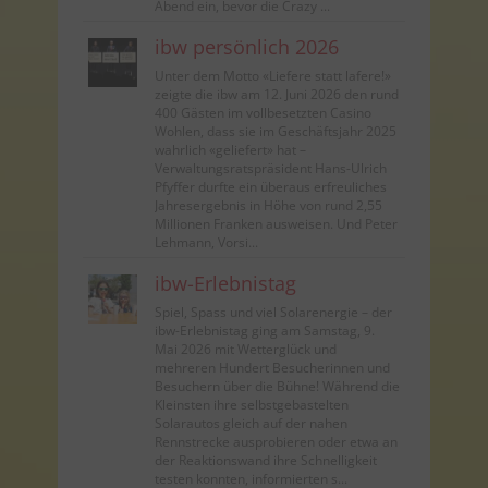
Abend ein, bevor die Crazy ...
ibw persönlich 2026
Unter dem Motto «Liefere statt lafere!»
zeigte die ibw am 12. Juni 2026 den rund
400 Gästen im vollbesetzten Casino
Wohlen, dass sie im Geschäftsjahr 2025
wahrlich «geliefert» hat –
Verwaltungsratspräsident Hans-Ulrich
Pfyffer durfte ein überaus erfreuliches
Jahresergebnis in Höhe von rund 2,55
Millionen Franken ausweisen. Und Peter
Lehmann, Vorsi...
ibw-Erlebnistag
Spiel, Spass und viel Solarenergie – der
ibw-Erlebnistag ging am Samstag, 9.
Mai 2026 mit Wetterglück und
mehreren Hundert Besucherinnen und
Besuchern über die Bühne! Während die
Kleinsten ihre selbstgebastelten
Solarautos gleich auf der nahen
Rennstrecke ausprobieren oder etwa an
der Reaktionswand ihre Schnelligkeit
testen konnten, informierten s...