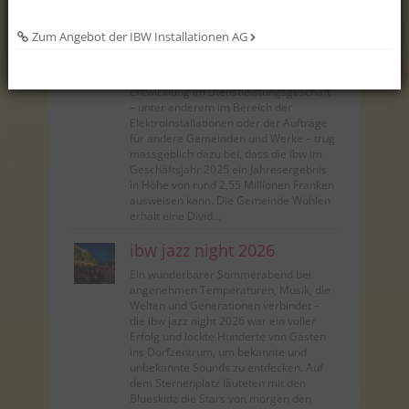
100 % biologisch abbaubar und somit
für Wasserorganismen ungef...
Zum Angebot der IBW Installationen AG
ibw-Jahresbericht
Eine erneut überaus erfreuliche
Entwicklung im Dienstleistungsgeschäft
– unter anderem im Bereich der
Elektroinstallationen oder der Aufträge
für andere Gemeinden und Werke – trug
massgeblich dazu bei, dass die ibw im
Geschäftsjahr 2025 ein Jahresergebnis
in Höhe von rund 2,55 Millionen Franken
ausweisen kann. Die Gemeinde Wohlen
erhält eine Divid...
ibw jazz night 2026
Ein wunderbarer Sommerabend bei
angenehmen Temperaturen, Musik, die
Welten und Generationen verbindet –
die ibw jazz night 2026 war ein voller
Erfolg und lockte Hunderte von Gästen
ins Dorfzentrum, um bekannte und
unbekannte Sounds zu entdecken. Auf
dem Sternenplatz läuteten mit den
Blueskidz die Stars von morgen den