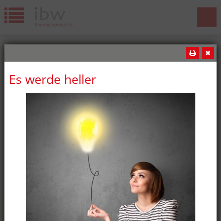
Es werde heller
News
Wir gratulieren!
Die ibw freut sich über weitere
erfolgreiche Lehrabschlüsse! Diesen
Sommer haben wiederum fünf ibw-
Lernende ihre Lehrabschlussprüfung
bestanden: oben:Jeremy Lopes,
Kaufmann EFZ Merdan Kar,
Elektroplaner EFZ unten:Milan Németi,
Montage-Elektriker EFZ Batuhan
Özdemir, Elektroinstallateur EFZ Marcia