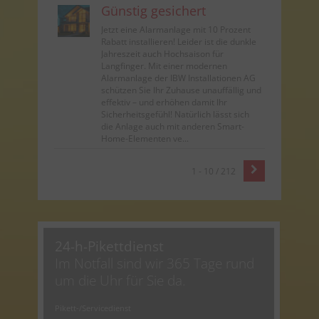
Günstig gesichert
Jetzt eine Alarmanlage mit 10 Prozent
Rabatt installieren! Leider ist die dunkle
Jahreszeit auch Hochsaison für
Langfinger. Mit einer modernen
Alarmanlage der IBW Installationen AG
schützen Sie Ihr Zuhause unauffällig und
effektiv – und erhöhen damit Ihr
Sicherheitsgefühl! Natürlich lässt sich
die Anlage auch mit anderen Smart-
Home-Elementen ve...
1 - 10 / 212
24-h-Pikettdienst
Im Notfall sind wir 365 Tage rund
um die Uhr für Sie da.
Pikett-/Servicedienst