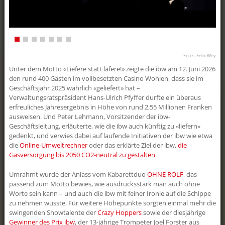
Schär, Geomatikerin EFZ Die
Geschäftslei...
clever4all
Der Aargau kriegt was aufs Dach! Schon
Fotos: Felix Wey
mit ein paar wenigen Franken pro
Monat haben Sie die Möglichkeit, mit
Unter dem Motto «Liefere statt lafere!» zeigte die ibw am 12. Juni 2026
«clever4all» eine eigene PV-Anlage zu
den rund 400 Gästen im vollbesetzten Casino Wohlen, dass sie im
realisieren. «clever4all» ist ein Angebot
Geschäftsjahr 2025 wahrlich «geliefert» hat –
für alle Besitzerinnen und Besitzer von
Verwaltungsratspräsident Hans-Ulrich Pfyffer durfte ein überaus
Liegenschaften im Kanton Aargau, die
erfreuliches Jahresergebnis in Höhe von rund 2,55 Millionen Franken
sich eine eigene Photovoltaikanlage
ausweisen. Und Peter Lehmann, Vorsitzender der ibw-
wünschen, aber nicht über die nötigen
Geschäftsleitung, erläuterte, wie die ibw auch künftig zu «liefern»
finanz...
gedenkt, und verwies dabei auf laufende Initiativen der ibw wie etwa
Drohnensauber!
die
Online-Umweltrechner
oder das erklärte Ziel der ibw,
die
Gasversorgung bis 2050 CO2-neutral zu gestalten
.
Am ibw-Erlebnistag konnte man sie live
erleben: die Drohne, mit der man PV-
Umrahmt wurde der Anlass vom Kabarettduo
OHNE ROLF
, das
Anlagen reinigen kann, ohne aufs Dach
passend zum Motto bewies, wie ausdrucksstark man auch ohne
klettern zu müssen. Die
Reinigungsdrohne ist aber nicht nur
Worte sein kann – und auch die ibw mit feiner Ironie auf die Schippe
schonend für Dach und Anlage, sondern
zu nehmen wusste. Für weitere Höhepunkte sorgten einmal mehr die
vor allem auch für die Umwelt: Die
swingenden Showtalente der
Crazy Hoppers
sowie der diesjährige
eingesetzten Reinigungsmittel sind zu
Gewinner des Prix ibw
, der 13-jährige Trompeter Joel Forster aus