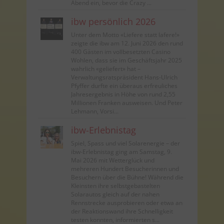
Abend ein, bevor die Crazy ...
ibw persönlich 2026
Unter dem Motto «Liefere statt lafere!»
zeigte die ibw am 12. Juni 2026 den rund
400 Gästen im vollbesetzten Casino
Wohlen, dass sie im Geschäftsjahr 2025
wahrlich «geliefert» hat –
Verwaltungsratspräsident Hans-Ulrich
Pfyffer durfte ein überaus erfreuliches
Jahresergebnis in Höhe von rund 2,55
Millionen Franken ausweisen. Und Peter
Lehmann, Vorsi...
ibw-Erlebnistag
Spiel, Spass und viel Solarenergie – der
ibw-Erlebnistag ging am Samstag, 9.
Mai 2026 mit Wetterglück und
mehreren Hundert Besucherinnen und
Besuchern über die Bühne! Während die
Kleinsten ihre selbstgebastelten
Solarautos gleich auf der nahen
Rennstrecke ausprobieren oder etwa an
der Reaktionswand ihre Schnelligkeit
testen konnten, informierten s...