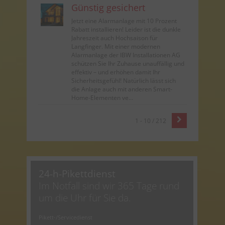
Günstig gesichert
Jetzt eine Alarmanlage mit 10 Prozent
Rabatt installieren! Leider ist die dunkle
Jahreszeit auch Hochsaison für
Langfinger. Mit einer modernen
Alarmanlage der IBW Installationen AG
schützen Sie Ihr Zuhause unauffällig und
effektiv – und erhöhen damit Ihr
Sicherheitsgefühl! Natürlich lässt sich
die Anlage auch mit anderen Smart-
Home-Elementen ve...
1 - 10 / 212
24-h-Pikettdienst
Im Notfall sind wir 365 Tage rund
um die Uhr für Sie da.
Pikett-/Servicedienst