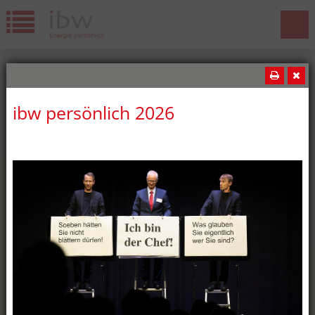
ibw persönlich 2026
News
Wir gratulieren!
Die ibw freut sich über weitere
erfolgreiche Lehrabschlüsse! Diesen
Sommer haben wiederum fünf ibw-
Lernende ihre Lehrabschlussprüfung
bestanden: oben:Jeremy Lopes,
Kaufmann EFZ Merdan Kar,
Elektroplaner EFZ unten:Milan Németi,
Montage-Elektriker EFZ Batuhan
Özdemir, Elektroinstallateur EFZ Marcia