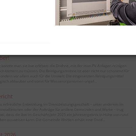
stallateur EFZ Marcia Schär, Geomatikerin EFZ Die Geschäftslei...
was aufs Dach! Schon mit ein paar wenigen Franken pro Monat haben Sie die
lever4all» eine eigene PV-Anlage zu realisieren. «clever4all» ist ein Angebot
nnen und Besitzer von Liegenschaften im Kanton Aargau, die sich eine eigene
wünschen, aber nicht über die nötigen finanz...
ber!
 konnte man sie live erleben: die Drohne, mit der man PV-Anlagen reinigen
ch klettern zu müssen. Die Reinigungsdrohne ist aber nicht nur schonend für
ondern vor allem auch für die Umwelt: Die eingesetzten Reinigungsmittel
ogisch abbaubar und somit für Wasserorganismen ungef...
richt
s erfreuliche Entwicklung im Dienstleistungsgeschäft – unter anderem im
oinstallationen oder der Aufträge für andere Gemeinden und Werke – trug
ei, dass die ibw im Geschäftsjahr 2025 ein Jahresergebnis in Höhe von rund
nken ausweisen kann. Die Gemeinde Wohlen erhält eine Divid...
ht 2026