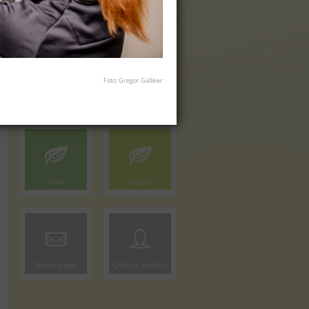
Wechseln Sie jetzt
zu ibw-Ökostrom!
Foto: Gregor Galliker
Gas
Biogas
Newsletter
Offene Stellen