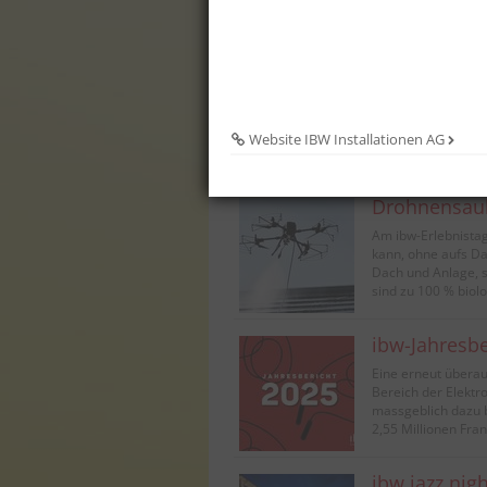
Özdemir, Elektroin
clever4all
Der Aargau kriegt 
Möglichkeit, mit «c
für alle Besitzeri
Website IBW Installationen AG
Photovoltaikanlage 
Drohnensau
Am ibw-Erlebnistag
kann, ohne aufs Da
Dach und Anlage, s
sind zu 100 % biol
ibw-Jahresbe
Eine erneut überau
Bereich der Elektr
massgeblich dazu b
2,55 Millionen Fra
ibw jazz nig