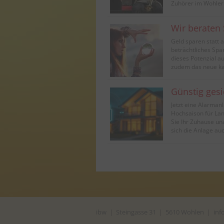
Zuhörer im Wohler 
Wir beraten 
Geld sparen statt 
beträchtliches Spa
dieses Potenzial a
zudem das neue kan
Günstig gesi
Jetzt eine Alarmanl
Hochsaison für Lan
Sie Ihr Zuhause una
sich die Anlage a
ibw | Steingasse 31 | 5610 Wohlen |
inf