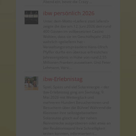
Abend ein, bevor die Crazy ...
ibw persönlich 2026
Unter dem Motto «Liefere statt lafere!»
zeigte die ibw am 12. Juni 2026 den rund
400 Gästen im vollbesetzten Casino
Wohlen, dass sie im Geschäftsjahr 2025
wahrlich «geliefert» hat –
Verwaltungsratspräsident Hans-Ulrich
Pfyffer durfte ein überaus erfreuliches
Jahresergebnis in Höhe von rund 2,55
Millionen Franken ausweisen. Und Peter
Lehmann, Vorsi...
ibw-Erlebnistag
Spiel, Spass und viel Solarenergie – der
ibw-Erlebnistag ging am Samstag, 9.
Mai 2026 mit Wetterglück und
mehreren Hundert Besucherinnen und
Besuchern über die Bühne! Während die
Kleinsten ihre selbstgebastelten
Solarautos gleich auf der nahen
Rennstrecke ausprobieren oder etwa an
der Reaktionswand ihre Schnelligkeit
testen konnten, informierten s...