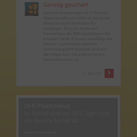
Günstig gesichert
Jetzt eine Alarmanlage mit 10 Prozent
Rabatt installieren! Leider ist die dunkle
Jahreszeit auch Hochsaison für
Langfinger. Mit einer modernen
Alarmanlage der IBW Installationen AG
schützen Sie Ihr Zuhause unauffällig und
effektiv – und erhöhen damit Ihr
Sicherheitsgefühl! Natürlich lässt sich
die Anlage auch mit anderen Smart-
Home-Elementen ve...
1 - 10 / 212
24-h-Pikettdienst
Im Notfall sind wir 365 Tage rund
um die Uhr für Sie da.
Pikett-/Servicedienst