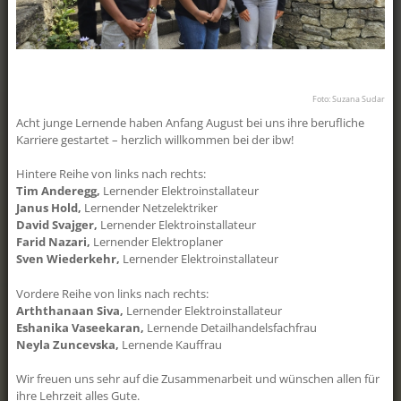
Schär, Geomatikerin EFZ Die
Geschäftslei...
clever4all
Der Aargau kriegt was aufs Dach! Schon
Foto: Suzana Sudar
mit ein paar wenigen Franken pro
Monat haben Sie die Möglichkeit, mit
Acht junge Lernende haben Anfang August bei uns ihre berufliche
«clever4all» eine eigene PV-Anlage zu
Karriere gestartet – herzlich willkommen bei der ibw!
realisieren. «clever4all» ist ein Angebot
für alle Besitzerinnen und Besitzer von
Hintere Reihe von links nach rechts:
Liegenschaften im Kanton Aargau, die
Tim Anderegg,
Lernender Elektroinstallateur
sich eine eigene Photovoltaikanlage
Janus Hold,
Lernender Netzelektriker
wünschen, aber nicht über die nötigen
David Svajger,
Lernender Elektroinstallateur
finanz...
Farid Nazari,
Lernender Elektroplaner
Drohnensauber!
Sven Wiederkehr,
Lernender Elektroinstallateur
Am ibw-Erlebnistag konnte man sie live
Vordere Reihe von links nach rechts:
erleben: die Drohne, mit der man PV-
Arththanaan Siva,
Lernender Elektroinstallateur
Anlagen reinigen kann, ohne aufs Dach
Eshanika Vaseekaran,
klettern zu müssen. Die
Lernende Detailhandelsfachfrau
Reinigungsdrohne ist aber nicht nur
Neyla Zuncevska,
Lernende Kauffrau
schonend für Dach und Anlage, sondern
vor allem auch für die Umwelt: Die
Wir freuen uns sehr auf die Zusammenarbeit und wünschen allen für
eingesetzten Reinigungsmittel sind zu
ihre Lehrzeit alles Gute.