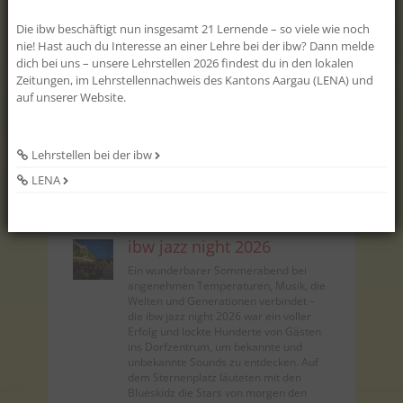
100 % biologisch abbaubar und somit
für Wasserorganismen ungef...
Die ibw beschäftigt nun insgesamt 21 Lernende – so viele wie noch
nie! Hast auch du Interesse an einer Lehre bei der ibw? Dann melde
ibw-Jahresbericht
dich bei uns – unsere Lehrstellen 2026 findest du in den lokalen
Eine erneut überaus erfreuliche
Zeitungen, im Lehrstellennachweis des Kantons Aargau (LENA) und
Entwicklung im Dienstleistungsgeschäft
auf unserer Website.
– unter anderem im Bereich der
Elektroinstallationen oder der Aufträge
für andere Gemeinden und Werke – trug
massgeblich dazu bei, dass die ibw im
Lehrstellen bei der ibw
Geschäftsjahr 2025 ein Jahresergebnis
LENA
in Höhe von rund 2,55 Millionen Franken
ausweisen kann. Die Gemeinde Wohlen
erhält eine Divid...
ibw jazz night 2026
Ein wunderbarer Sommerabend bei
angenehmen Temperaturen, Musik, die
Welten und Generationen verbindet –
die ibw jazz night 2026 war ein voller
Erfolg und lockte Hunderte von Gästen
ins Dorfzentrum, um bekannte und
unbekannte Sounds zu entdecken. Auf
dem Sternenplatz läuteten mit den
Blueskidz die Stars von morgen den