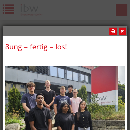
8ung – fertig – los!
News
Wir gratulieren!
Die ibw freut sich über weitere
erfolgreiche Lehrabschlüsse! Diesen
Sommer haben wiederum fünf ibw-
Lernende ihre Lehrabschlussprüfung
bestanden: oben:Jeremy Lopes,
Kaufmann EFZ Merdan Kar,
Elektroplaner EFZ unten:Milan Németi,
Montage-Elektriker EFZ Batuhan
Özdemir, Elektroinstallateur EFZ Marcia