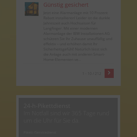
Günstig gesichert
Jetzt eine Alarmanlage mit 10 Prozent
Rabatt installieren! Leider ist die dunkle
Jahreszeit auch Hochsaison für
Langfinger. Mit einer modernen
Alarmanlage der IBW Installationen AG
schützen Sie Ihr Zuhause unauffällig und
effektiv – und erhöhen damit Ihr
Sicherheitsgefühl! Natürlich lässt sich
die Anlage auch mit anderen Smart-
Home-Elementen ve...
1 - 10 / 212
24-h-Pikettdienst
Im Notfall sind wir 365 Tage rund
um die Uhr für Sie da.
Pikett-/Servicedienst