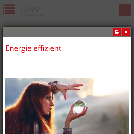
Energie effizient
News
Wir gratulieren!
Die ibw freut sich über weitere
erfolgreiche Lehrabschlüsse! Diesen
Sommer haben wiederum fünf ibw-
Lernende ihre Lehrabschlussprüfung
bestanden: oben:Jeremy Lopes,
Kaufmann EFZ Merdan Kar,
Elektroplaner EFZ unten:Milan Németi,
Montage-Elektriker EFZ Batuhan
Özdemir, Elektroinstallateur EFZ Marcia