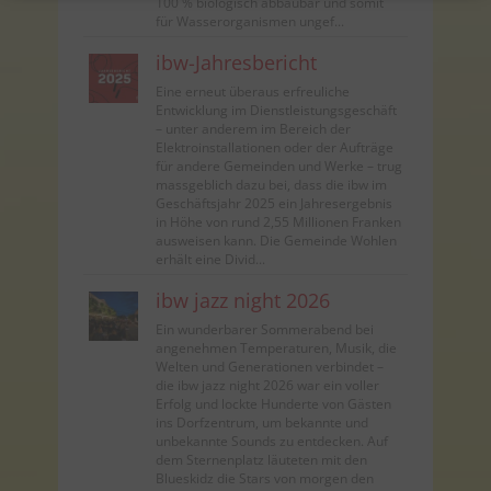
100 % biologisch abbaubar und somit
für Wasserorganismen ungef...
ibw-Jahresbericht
Eine erneut überaus erfreuliche
Entwicklung im Dienstleistungsgeschäft
– unter anderem im Bereich der
Elektroinstallationen oder der Aufträge
für andere Gemeinden und Werke – trug
massgeblich dazu bei, dass die ibw im
Geschäftsjahr 2025 ein Jahresergebnis
in Höhe von rund 2,55 Millionen Franken
ausweisen kann. Die Gemeinde Wohlen
erhält eine Divid...
ibw jazz night 2026
Ein wunderbarer Sommerabend bei
angenehmen Temperaturen, Musik, die
Welten und Generationen verbindet –
die ibw jazz night 2026 war ein voller
Erfolg und lockte Hunderte von Gästen
ins Dorfzentrum, um bekannte und
unbekannte Sounds zu entdecken. Auf
dem Sternenplatz läuteten mit den
Blueskidz die Stars von morgen den