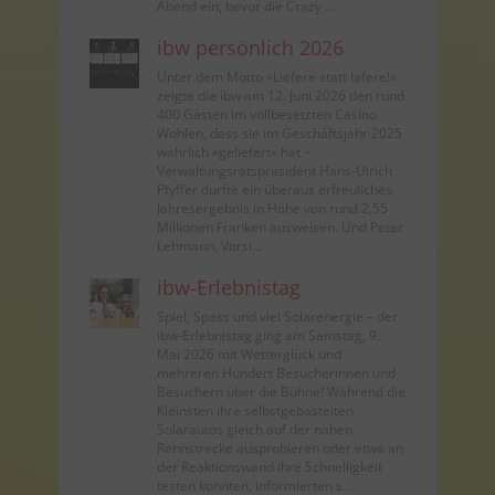
Abend ein, bevor die Crazy ...
ibw persönlich 2026
Unter dem Motto «Liefere statt lafere!»
zeigte die ibw am 12. Juni 2026 den rund
400 Gästen im vollbesetzten Casino
Wohlen, dass sie im Geschäftsjahr 2025
wahrlich «geliefert» hat –
Verwaltungsratspräsident Hans-Ulrich
Pfyffer durfte ein überaus erfreuliches
Jahresergebnis in Höhe von rund 2,55
Millionen Franken ausweisen. Und Peter
Lehmann, Vorsi...
ibw-Erlebnistag
Spiel, Spass und viel Solarenergie – der
ibw-Erlebnistag ging am Samstag, 9.
Mai 2026 mit Wetterglück und
mehreren Hundert Besucherinnen und
Besuchern über die Bühne! Während die
Kleinsten ihre selbstgebastelten
Solarautos gleich auf der nahen
Rennstrecke ausprobieren oder etwa an
der Reaktionswand ihre Schnelligkeit
testen konnten, informierten s...