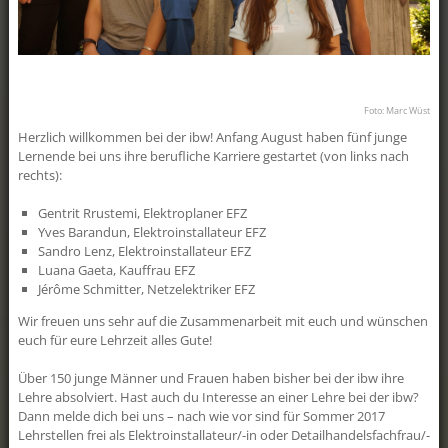
Schär, Geomatikerin EFZ Die
Geschäftslei...
clever4all
Der Aargau kriegt was aufs Dach! Schon
Foto: Marc Wüst
mit ein paar wenigen Franken pro
Monat haben Sie die Möglichkeit, mit
Herzlich willkommen bei der ibw! Anfang August haben fünf junge
«clever4all» eine eigene PV-Anlage zu
Lernende bei uns ihre berufliche Karriere gestartet (von links nach
realisieren. «clever4all» ist ein Angebot
rechts):
für alle Besitzerinnen und Besitzer von
Liegenschaften im Kanton Aargau, die
Gentrit Rrustemi, Elektroplaner EFZ
sich eine eigene Photovoltaikanlage
Yves Barandun, Elektroinstallateur EFZ
wünschen, aber nicht über die nötigen
Sandro Lenz, Elektroinstallateur EFZ
finanz...
Luana Gaeta, Kauffrau EFZ
Drohnensauber!
Jérôme Schmitter, Netzelektriker EFZ
Am ibw-Erlebnistag konnte man sie live
Wir freuen uns sehr auf die Zusammenarbeit mit euch und wünschen
erleben: die Drohne, mit der man PV-
euch für eure Lehrzeit alles Gute!
Anlagen reinigen kann, ohne aufs Dach
klettern zu müssen. Die
Über 150 junge Männer und Frauen haben bisher bei der ibw ihre
Reinigungsdrohne ist aber nicht nur
Lehre absolviert. Hast auch du Interesse an einer Lehre bei der ibw?
schonend für Dach und Anlage, sondern
Dann melde dich bei uns – nach wie vor sind für Sommer 2017
vor allem auch für die Umwelt: Die
eingesetzten Reinigungsmittel sind zu
Lehrstellen frei als Elektroinstallateur/-in oder Detailhandelsfachfrau/-