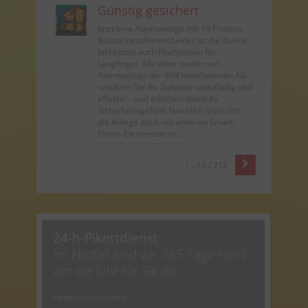
Günstig gesichert
Jetzt eine Alarmanlage mit 10 Prozent
Rabatt installieren! Leider ist die dunkle
Jahreszeit auch Hochsaison für
Langfinger. Mit einer modernen
Alarmanlage der IBW Installationen AG
schützen Sie Ihr Zuhause unauffällig und
effektiv – und erhöhen damit Ihr
Sicherheitsgefühl! Natürlich lässt sich
die Anlage auch mit anderen Smart-
Home-Elementen ve...
1 - 10 / 212
24-h-Pikettdienst
Im Notfall sind wir 365 Tage rund
um die Uhr für Sie da.
Pikett-/Servicedienst