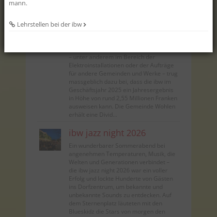
100 % biologisch abbaubar und somit
mann.
für Wasserorganismen ungef...
Lehrstellen bei der ibw
ibw-Jahresbericht
Eine erneut überaus erfreuliche
Entwicklung im Dienstleistungsgeschäft
– unter anderem im Bereich der
Elektroinstallationen oder der Aufträge
für andere Gemeinden und Werke – trug
massgeblich dazu bei, dass die ibw im
Geschäftsjahr 2025 ein Jahresergebnis
in Höhe von rund 2,55 Millionen Franken
ausweisen kann. Die Gemeinde Wohlen
erhält eine Divid...
ibw jazz night 2026
Ein wunderbarer Sommerabend bei
angenehmen Temperaturen, Musik, die
Welten und Generationen verbindet –
die ibw jazz night 2026 war ein voller
Erfolg und lockte Hunderte von Gästen
ins Dorfzentrum, um bekannte und
unbekannte Sounds zu entdecken. Auf
dem Sternenplatz läuteten mit den
Blueskidz die Stars von morgen den