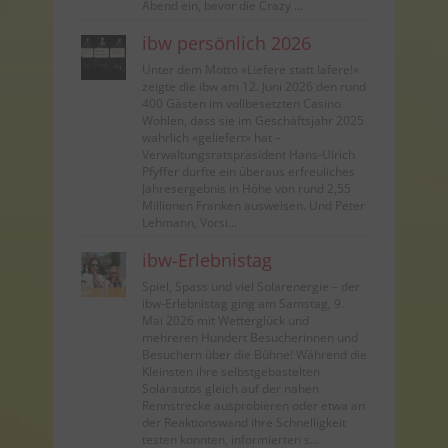
Abend ein, bevor die Crazy ...
ibw persönlich 2026
Unter dem Motto «Liefere statt lafere!»
zeigte die ibw am 12. Juni 2026 den rund
400 Gästen im vollbesetzten Casino
Wohlen, dass sie im Geschäftsjahr 2025
wahrlich «geliefert» hat –
Verwaltungsratspräsident Hans-Ulrich
Pfyffer durfte ein überaus erfreuliches
Jahresergebnis in Höhe von rund 2,55
Millionen Franken ausweisen. Und Peter
Lehmann, Vorsi...
ibw-Erlebnistag
Spiel, Spass und viel Solarenergie – der
ibw-Erlebnistag ging am Samstag, 9.
Mai 2026 mit Wetterglück und
mehreren Hundert Besucherinnen und
Besuchern über die Bühne! Während die
Kleinsten ihre selbstgebastelten
Solarautos gleich auf der nahen
Rennstrecke ausprobieren oder etwa an
der Reaktionswand ihre Schnelligkeit
testen konnten, informierten s...