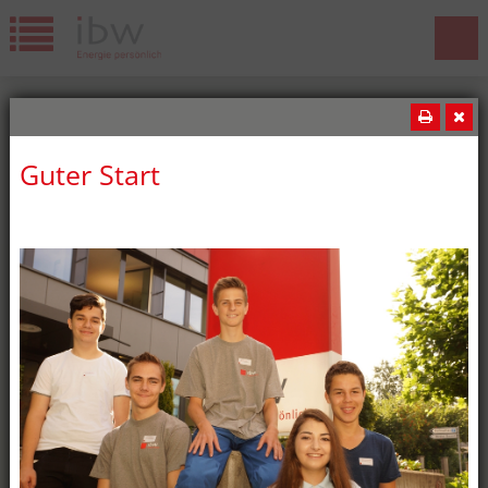
Guter Start
News
Wir gratulieren!
Die ibw freut sich über weitere
erfolgreiche Lehrabschlüsse! Diesen
Sommer haben wiederum fünf ibw-
Lernende ihre Lehrabschlussprüfung
bestanden: oben:Jeremy Lopes,
Kaufmann EFZ Merdan Kar,
Elektroplaner EFZ unten:Milan Németi,
Montage-Elektriker EFZ Batuhan
Özdemir, Elektroinstallateur EFZ Marcia