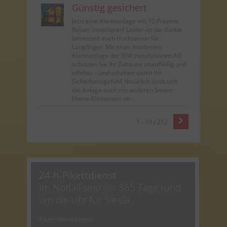
Günstig gesichert
Jetzt eine Alarmanlage mit 10 Prozent
Rabatt installieren! Leider ist die dunkle
Jahreszeit auch Hochsaison für
Langfinger. Mit einer modernen
Alarmanlage der IBW Installationen AG
schützen Sie Ihr Zuhause unauffällig und
effektiv – und erhöhen damit Ihr
Sicherheitsgefühl! Natürlich lässt sich
die Anlage auch mit anderen Smart-
Home-Elementen ve...
1 - 10 / 212
24-h-Pikettdienst
Im Notfall sind wir 365 Tage rund
um die Uhr für Sie da.
Pikett-/Servicedienst