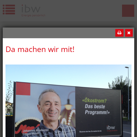
Da machen wir mit!
News
Wir gratulieren!
Die ibw freut sich über weitere
erfolgreiche Lehrabschlüsse! Diesen
Sommer haben wiederum fünf ibw-
Lernende ihre Lehrabschlussprüfung
bestanden: oben:Jeremy Lopes,
Kaufmann EFZ Merdan Kar,
Elektroplaner EFZ unten:Milan Németi,
Montage-Elektriker EFZ Batuhan
Özdemir, Elektroinstallateur EFZ Marcia