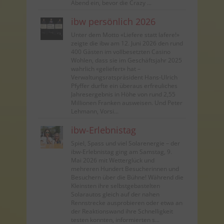
Abend ein, bevor die Crazy ...
ibw persönlich 2026
Unter dem Motto «Liefere statt lafere!»
zeigte die ibw am 12. Juni 2026 den rund
400 Gästen im vollbesetzten Casino
Wohlen, dass sie im Geschäftsjahr 2025
wahrlich «geliefert» hat –
Verwaltungsratspräsident Hans-Ulrich
Pfyffer durfte ein überaus erfreuliches
Jahresergebnis in Höhe von rund 2,55
Millionen Franken ausweisen. Und Peter
Lehmann, Vorsi...
ibw-Erlebnistag
Spiel, Spass und viel Solarenergie – der
ibw-Erlebnistag ging am Samstag, 9.
Mai 2026 mit Wetterglück und
mehreren Hundert Besucherinnen und
Besuchern über die Bühne! Während die
Kleinsten ihre selbstgebastelten
Solarautos gleich auf der nahen
Rennstrecke ausprobieren oder etwa an
der Reaktionswand ihre Schnelligkeit
testen konnten, informierten s...