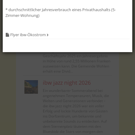
100 % biologisch abbaubar und somit
für Wasserorganismen ungef...
* durchschnittlicher Jahresverbrauch eines Privathaushalts (5-
Zimmer-Wohnung)
ibw-Jahresbericht
Eine erneut überaus erfreuliche
Entwicklung im Dienstleistungsgeschäft
Flyer ibw-Ökostrom
– unter anderem im Bereich der
Elektroinstallationen oder der Aufträge
für andere Gemeinden und Werke – trug
massgeblich dazu bei, dass die ibw im
Geschäftsjahr 2025 ein Jahresergebnis
in Höhe von rund 2,55 Millionen Franken
ausweisen kann. Die Gemeinde Wohlen
erhält eine Divid...
ibw jazz night 2026
Ein wunderbarer Sommerabend bei
angenehmen Temperaturen, Musik, die
Welten und Generationen verbindet –
die ibw jazz night 2026 war ein voller
Erfolg und lockte Hunderte von Gästen
ins Dorfzentrum, um bekannte und
unbekannte Sounds zu entdecken. Auf
dem Sternenplatz läuteten mit den
Blueskidz die Stars von morgen den