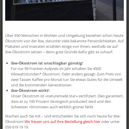
Schär, Geomatikerin EFZ Die
Geschäftslei...
clever4all
Der Aargau kriegt was aufs Dach! Schon
mit ein paar wenigen Franken pro
Über 650 Menschen in Wohlen und Umgebung beziehen schon heute
Monat haben Sie die Möglichkeit, mit
Ökostrom von der ibw, darunter viele bekannte Persönlichkeiten. Auf
«clever4all» eine eigene PV-Anlage zu
Plakaten und Inseraten erzählen einige von ihnen, weshalb sie auf
realisieren. «clever4all» ist ein Angebot
ibw-Ökostrom setzen – denn gute Gründe dafür gibt es zuhauf:
für alle Besitzerinnen und Besitzer von
Liegenschaften im Kanton Aargau, die
sich eine eigene Photovoltaikanlage
ibw-Ökostrom ist unschlagbar günstig!
wünschen, aber nicht über die nötigen
Für nur 99 Franken Aufpreis im Jahr erhalten Sie 4500
finanz...
Kilowattstunden* Ökostrom. Oder anders gesagt: Zum Preis von
zwei Tassen Kaffee pro Monat tun Sie etwas Gutes für die Umwelt
Drohnensauber!
und die kommenden Generationen.
ibw-Ökostrom wirkt!
Am ibw-Erlebnistag konnte man sie live
erleben: die Drohne, mit der man PV-
Unser Ökostrom ist «naturemade star»-zertifiziert. Dies garantiert,
Anlagen reinigen kann, ohne aufs Dach
dass er zu 100 Prozent ökologisch produziert wird und den
klettern zu müssen. Die
Schweizer «Stromsee» auch wirklich grüner färbt.
Reinigungsdrohne ist aber nicht nur
schonend für Dach und Anlage, sondern
Machen auch Sie mit – und entscheiden Sie sich noch heute für ibw-
vor allem auch für die Umwelt: Die
Ökostrom!
Wir freuen uns auf Ihre Bestellung gleich hier
oder unter
eingesetzten Reinigungsmittel sind zu
056 619 19 19.